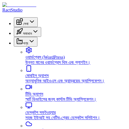
RactStudio
সেবা
সমাধান
পণ্য
ওয়ার্ডপ্রেস (WordPress)
উন্নত মানের ওয়ার্ডপ্রেস থিম এবং প্লাগইন।
মোবাইল অ্যাপস
অত্যাধুনিক আইওএস এবং অ্যান্ড্রয়েড অ্যাপ্লিকেশন।
টিভি অ্যাপস
স্মার্ট ডিভাইসের জন্য কাস্টম টিভি অ্যাপ্লিকেশন।
ডেস্কটপ সফটওয়্যার
সহজ ইউআই সহ নেটিভ-গ্রেড ডেস্কটপ সলিউশন।