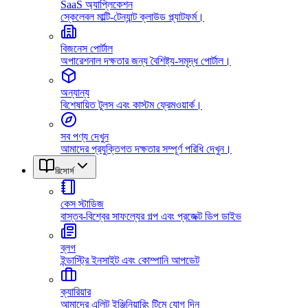
SaaS অ্যাপ্লিকেশন
স্কেলেবল মাল্টি-টেন্যান্ট ক্লাউড প্ল্যাটফর্ম।
বিজনেস পোর্টাল
অপারেশনাল দক্ষতার জন্য বৈশিষ্ট্য-সমৃদ্ধ পোর্টাল।
অন্যান্য
বিশেষায়িত টুলস এবং কাস্টম ফ্রেমওয়ার্ক।
সব পণ্য দেখুন
আমাদের প্রযুক্তিগত দক্ষতার সম্পূর্ণ পরিধি দেখুন।
রিসোর্স
কেস স্টাডিজ
বাস্তব-বিশ্বের সাফল্যের গল্প এবং প্রজেক্ট ডিপ ডাইভ
ব্লগ
ইন্ডাস্ট্রি ইনসাইট এবং কোম্পানি আপডেট
ক্যারিয়ার
আমাদের এলিট ইঞ্জিনিয়ারিং টিমে যোগ দিন