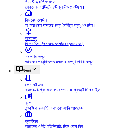
SaaS অ্যাপ্লিকেশন
স্কেলেবল মাল্টি-টেন্যান্ট ক্লাউড প্ল্যাটফর্ম।
বিজনেস পোর্টাল
অপারেশনাল দক্ষতার জন্য বৈশিষ্ট্য-সমৃদ্ধ পোর্টাল।
অন্যান্য
বিশেষায়িত টুলস এবং কাস্টম ফ্রেমওয়ার্ক।
সব পণ্য দেখুন
আমাদের প্রযুক্তিগত দক্ষতার সম্পূর্ণ পরিধি দেখুন।
রিসোর্স
কেস স্টাডিজ
বাস্তব-বিশ্বের সাফল্যের গল্প এবং প্রজেক্ট ডিপ ডাইভ
ব্লগ
ইন্ডাস্ট্রি ইনসাইট এবং কোম্পানি আপডেট
ক্যারিয়ার
আমাদের এলিট ইঞ্জিনিয়ারিং টিমে যোগ দিন