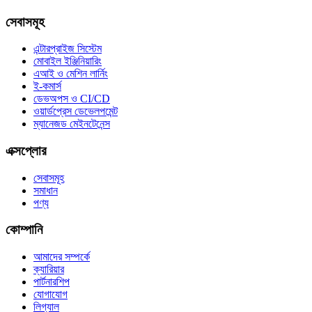
সেবাসমূহ
এন্টারপ্রাইজ সিস্টেম
মোবাইল ইঞ্জিনিয়ারিং
এআই ও মেশিন লার্নিং
ই-কমার্স
ডেভঅপস ও CI/CD
ওয়ার্ডপ্রেস ডেভেলপমেন্ট
ম্যানেজড মেইনটেনেন্স
এক্সপ্লোর
সেবাসমূহ
সমাধান
পণ্য
কোম্পানি
আমাদের সম্পর্কে
ক্যারিয়ার
পার্টনারশিপ
যোগাযোগ
লিগ্যাল