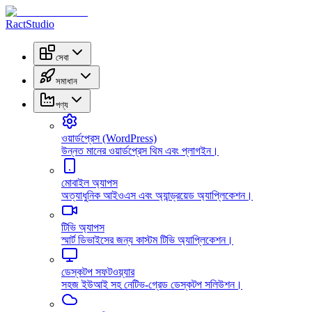
RactStudio
সেবা
সমাধান
পণ্য
ওয়ার্ডপ্রেস (WordPress)
উন্নত মানের ওয়ার্ডপ্রেস থিম এবং প্লাগইন।
মোবাইল অ্যাপস
অত্যাধুনিক আইওএস এবং অ্যান্ড্রয়েড অ্যাপ্লিকেশন।
টিভি অ্যাপস
স্মার্ট ডিভাইসের জন্য কাস্টম টিভি অ্যাপ্লিকেশন।
ডেস্কটপ সফটওয়্যার
সহজ ইউআই সহ নেটিভ-গ্রেড ডেস্কটপ সলিউশন।