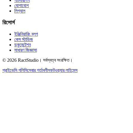
পার্টনারশিপ
যোগাযোগ
লিগ্যাল
রিসোর্স
ইঞ্জিনিয়ারিং ব্লগ
কেস স্টাডিজ
ডকুমেন্টেশন
সাধারণ জিজ্ঞাসা
© 2026 RactStudio। সর্বস্বত্ব সংরক্ষিত।
প্রাইভেসি পলিসি
সেবার শর্তাবলী
সফটওয়্যার লাইসেন্স