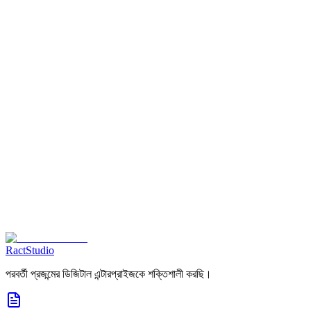
এখনই যোগাযোগ করুন
RactStudio
পরবর্তী প্রজন্মের ডিজিটাল এন্টারপ্রাইজকে শক্তিশালী করছি।