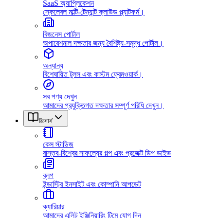
SaaS অ্যাপ্লিকেশন
স্কেলেবল মাল্টি-টেন্যান্ট ক্লাউড প্ল্যাটফর্ম।
বিজনেস পোর্টাল
অপারেশনাল দক্ষতার জন্য বৈশিষ্ট্য-সমৃদ্ধ পোর্টাল।
অন্যান্য
বিশেষায়িত টুলস এবং কাস্টম ফ্রেমওয়ার্ক।
সব পণ্য দেখুন
আমাদের প্রযুক্তিগত দক্ষতার সম্পূর্ণ পরিধি দেখুন।
রিসোর্স
কেস স্টাডিজ
বাস্তব-বিশ্বের সাফল্যের গল্প এবং প্রজেক্ট ডিপ ডাইভ
ব্লগ
ইন্ডাস্ট্রি ইনসাইট এবং কোম্পানি আপডেট
ক্যারিয়ার
আমাদের এলিট ইঞ্জিনিয়ারিং টিমে যোগ দিন