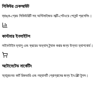
সিকিউর চেকআউট
ব্যাঙ্ক-গ্রেড সিকিউরিটি সহ অপ্টিমাইজড মাল্টি-গেটওয়ে পেমেন্ট প্রসেসিং।
কাস্টমার ইনসাইটস
লাইফটাইম ভ্যালু এবং ক্রয়ের অভ্যাস ট্র্যাক করার জন্য উন্নত ড্যাশবোর্ড।
অটোমেটেড মার্কেটিং
অ্যাবন্ডনড কার্ট রিকভারি এবং লয়্যালটি প্রোগ্রামের জন্য ইন-বিল্ট টুলস।
সাসটেইন