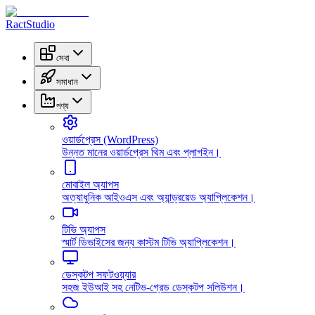
RactStudio
সেবা
সমাধান
পণ্য
ওয়ার্ডপ্রেস (WordPress)
উন্নত মানের ওয়ার্ডপ্রেস থিম এবং প্লাগইন।
মোবাইল অ্যাপস
অত্যাধুনিক আইওএস এবং অ্যান্ড্রয়েড অ্যাপ্লিকেশন।
টিভি অ্যাপস
স্মার্ট ডিভাইসের জন্য কাস্টম টিভি অ্যাপ্লিকেশন।
ডেস্কটপ সফটওয়্যার
সহজ ইউআই সহ নেটিভ-গ্রেড ডেস্কটপ সলিউশন।