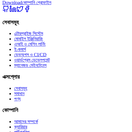
Download
কোম্পানি প্রোফাইল
সেবাসমূহ
এন্টারপ্রাইজ সিস্টেম
মোবাইল ইঞ্জিনিয়ারিং
এআই ও মেশিন লার্নিং
ই-কমার্স
ডেভঅপস ও CI/CD
ওয়ার্ডপ্রেস ডেভেলপমেন্ট
ম্যানেজড মেইনটেনেন্স
এক্সপ্লোর
সেবাসমূহ
সমাধান
পণ্য
কোম্পানি
আমাদের সম্পর্কে
ক্যারিয়ার