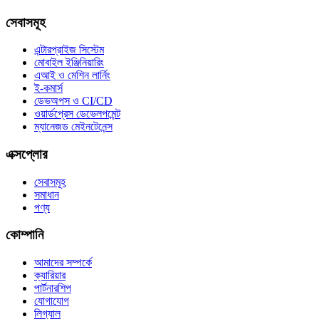
সেবাসমূহ
এন্টারপ্রাইজ সিস্টেম
মোবাইল ইঞ্জিনিয়ারিং
এআই ও মেশিন লার্নিং
ই-কমার্স
ডেভঅপস ও CI/CD
ওয়ার্ডপ্রেস ডেভেলপমেন্ট
ম্যানেজড মেইনটেনেন্স
এক্সপ্লোর
সেবাসমূহ
সমাধান
পণ্য
কোম্পানি
আমাদের সম্পর্কে
ক্যারিয়ার
পার্টনারশিপ
যোগাযোগ
লিগ্যাল