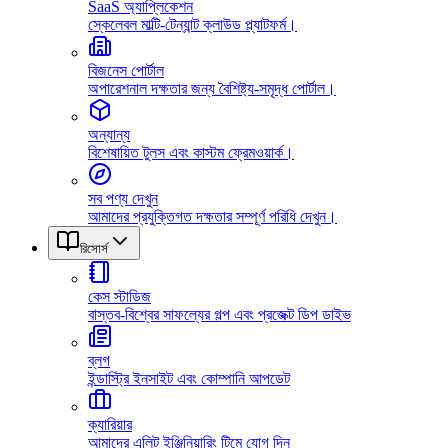
SaaS অ্যাপ্লিকেশন
স্কেলেবল মাল্টি-টেন্যান্ট ক্লাউড প্ল্যাটফর্ম।
বিজনেস পোর্টাল
অপারেশনাল দক্ষতার জন্য বৈশিষ্ট্য-সমৃদ্ধ পোর্টাল।
অন্যান্য
বিশেষায়িত টুলস এবং কাস্টম ফ্রেমওয়ার্ক।
সব পণ্য দেখুন
আমাদের প্রযুক্তিগত দক্ষতার সম্পূর্ণ পরিধি দেখুন।
রিসোর্স
কেস স্টাডিজ
বাস্তব-বিশ্বের সাফল্যের গল্প এবং প্রজেক্ট ডিপ ডাইভ
ব্লগ
ইন্ডাস্ট্রি ইনসাইট এবং কোম্পানি আপডেট
ক্যারিয়ার
আমাদের এলিট ইঞ্জিনিয়ারিং টিমে যোগ দিন