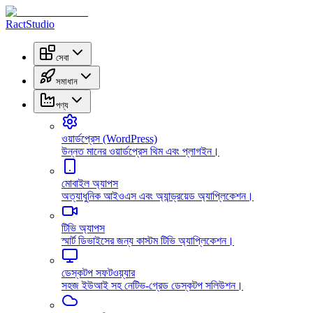
RactStudio
সেবা
সমাধান
পণ্য
ওয়ার্ডপ্রেস (WordPress)
উন্নত মানের ওয়ার্ডপ্রেস থিম এবং প্লাগইন।
মোবাইল অ্যাপস
অত্যাধুনিক আইওএস এবং অ্যান্ড্রয়েড অ্যাপ্লিকেশন।
টিভি অ্যাপস
স্মার্ট ডিভাইসের জন্য কাস্টম টিভি অ্যাপ্লিকেশন।
ডেস্কটপ সফটওয়্যার
সহজ ইউআই সহ নেটিভ-গ্রেড ডেস্কটপ সলিউশন।